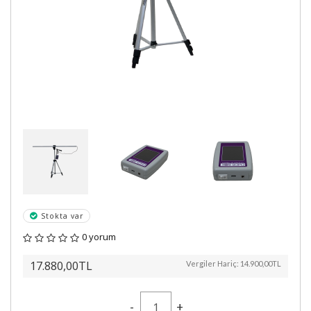
Stokta var
0 yorum
17.880,00TL
Vergiler Hariç:
14.900,00TL
-
+