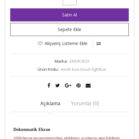
Satın Al
Sepete Ekle
Alışveriş Listeme Ekle
Marka:
EMDR BOX
Ürün Kodu:
emdr-box-touch-lightbar
Açıklama
Yorumlar (0)
Dokunmatik Ekran
1000 lerce terapistimizden aldığımız yüzlerce geri bildirim