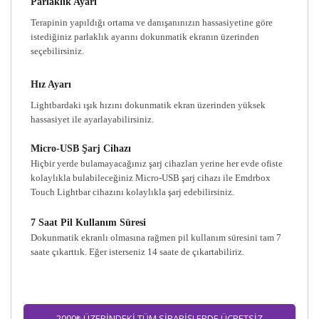
Parlaklık Ayarı
Terapinin yapıldığı ortama ve danışanınızın hassasiyetine göre
istediğiniz parlaklık ayarını dokunmatik ekranın üzerinden
seçebilirsiniz.
Hız Ayarı
Lightbardaki ışık hızını dokunmatik ekran üzerinden yüksek
hassasiyet ile ayarlayabilirsiniz.
Micro-USB Şarj Cihazı
Hiçbir yerde bulamayacağınız şarj cihazları yerine her evde ofiste
kolaylıkla bulabileceğiniz Micro-USB şarj cihazı ile Emdrbox
Touch Lightbar cihazını kolaylıkla şarj edebilirsiniz.
7 Saat Pil Kullanım Süresi
Dokunmatik ekranlı olmasına rağmen pil kullanım süresini tam 7
saate çıkarttık. Eğer isterseniz 14 saate de çıkartabiliriz.
2000₺ ÜZERİNDEKİ TÜM SİPARİŞLERDE ÜCRETSİZ