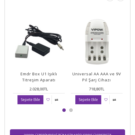
Emdr Box U1 Işıklı
Universal AA AAA ve 9V
OR
Titreşim Aparatı
Pil Şarj Cihazı
2.028,00TL
718,80TL
Sepete Ekle
Sepete Ekle