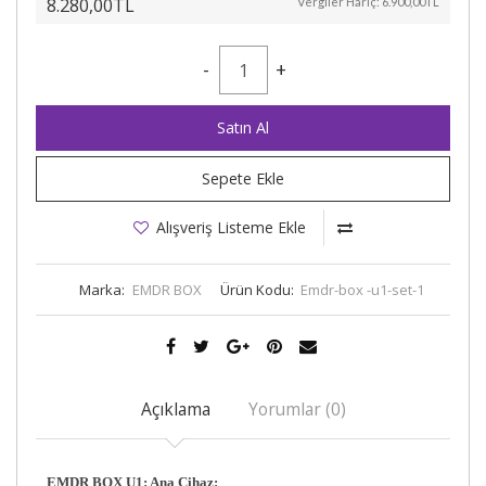
8.280,00TL
Vergiler Hariç:
6.900,00TL
-
+
Satın Al
Sepete Ekle
Alışveriş Listeme Ekle
Marka:
EMDR BOX
Ürün Kodu:
Emdr-box -u1-set-1
Açıklama
Yorumlar (0)
EMDR BOX U1: Ana Cihaz: