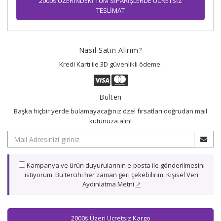
2000₺ ÜZERİNDEKİ TÜM SİPARİŞLERDE ÜCRETSİZ
TESLİMAT
Nasıl Satın Alırım?
Kredi Kartı ile 3D güvenlikli ödeme.
Bülten
Başka hiçbir yerde bulamayacağınız özel fırsatları doğrudan mail
kutunuza alın!
Kampanya ve ürün duyurularının e-posta ile gönderilmesini
istiyorum. Bu tercihi her zaman geri çekebilirim. Kişisel Veri
Aydınlatma Metni
↗
2000₺ Üzeri Ücretsiz Kargo