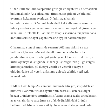
Cihaz kullanıcıların taleplerine göre gri ve siyah renk alternatifleri
bulunmaktadır. Ana cihazımız; titreşim, ses şiddeti ve bilateral
uyarımın frekansını ayarlayan 3 farklı ayar kanalı
barındırmaktadır. Diğer makinelerde iki el kullanımını zorunlu
kılan yuvarlak ayar kanallarının aksine yukarı-aşağı doğrusal ayar
kanalları ile tek elle kullanıma ve terapi esnasında terapistin daha
konforlu şekilde ayar yapabilmesine uygun hazırlanmıştır.
Cihazımızda terapi sırasında seansın bölünme riskini en aza
indirmek için seans öncesinde pil durumuna göre hazırlık
yapılabilmesi için bir adet pil göstergesi eklenmiştir. Pil düzeyi
kritik aşamaya düştüğünde, cihazı çalıştırdığınızda pil göstergesi
kırmızı yanmakta, pil düzeyi yeterli ve verimli düzeyde
olduğunda ise pil yeterli anlamına gelecek şekilde yeşil ışık
yanmaktadır.
‘EMDR Box Terapi Asistanı’ ürünümüzde titreşim, ses şiddeti ve
bilateral uyarımın frekans ayarlarının hassaslık derecesi diğer
benzer ürünlere göre arttırılmıştır. Aşama aşama azalıp artmaksızın,
ayar kanalında yapacağınız en ufak değişiklik dahi ürünün
kullanım etkisinde istenen etkiyi ince hassaslıkla yapmaktadır.