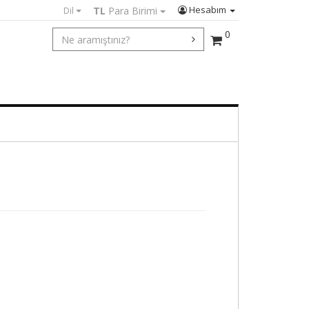
Hesabım
TL
Para Birimi
Dil
0