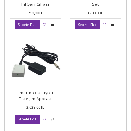
Pil Şarj Cihazı
Set
718,80TL
8.280,00TL
Sepete Ekle
Sepete Ekle
Emdr Box U1 Işıklı
Titreşim Aparatı
2.028,00TL
Sepete Ekle